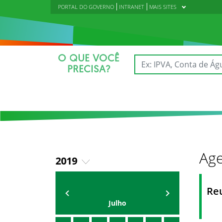
PORTAL DO GOVERNO
INTRANET
MAIS SITES
O QUE VOCÊ
PRECISA?
Age
2019
2018
AGENDA DA CODED/CED
Vagna Lima
Re
2020
Julho
2021