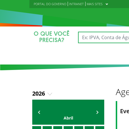
PORTAL DO GOVERNO
INTRANET
MAIS SITES
O QUE VOCÊ
PRECISA?
Age
2026
2018
AGENDA DA CODED/CED
Vagna Lima
Ev
2019
Abril
2020