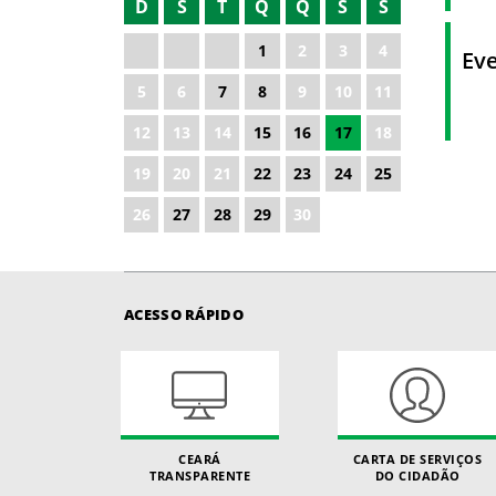
D
S
T
Q
Q
S
S
2021
1
2
3
4
Ev
2022
5
6
7
8
9
10
11
2023
12
13
14
15
16
17
18
2024
19
20
21
22
23
24
25
2025
26
27
28
29
30
ACESSO RÁPIDO
CEARÁ
CARTA DE SERVIÇOS
TRANSPARENTE
DO CIDADÃO