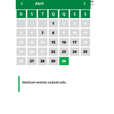
AGENDA DA CODED/CED
Abril
Vagna Lima
D
S
T
Q
Q
S
S
1
2
3
4
5
6
7
8
9
10
11
12
13
14
15
16
17
18
19
20
21
22
23
24
25
26
27
28
29
30
Nenhum evento cadastrado.