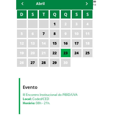
AGENDA DA CODED/CED
Abril
Vagna Lima
D
S
T
Q
Q
S
S
1
2
3
4
5
6
7
8
9
10
11
12
13
14
15
16
17
18
19
20
21
22
23
24
25
26
27
28
29
30
Evento
III Encontro Institucional do PIBID/UVA
Local:
Coded/CED
Horário:
08h - 21h.