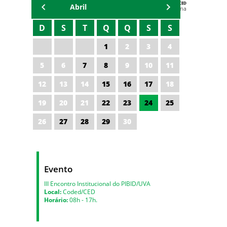
AGENDA DA CODED/CED
Abril
Vagna Lima
D
S
T
Q
Q
S
S
1
2
3
4
5
6
7
8
9
10
11
12
13
14
15
16
17
18
19
20
21
22
23
24
25
26
27
28
29
30
Evento
III Encontro Institucional do PIBID/UVA
Local:
Coded/CED
Horário:
08h - 17h.