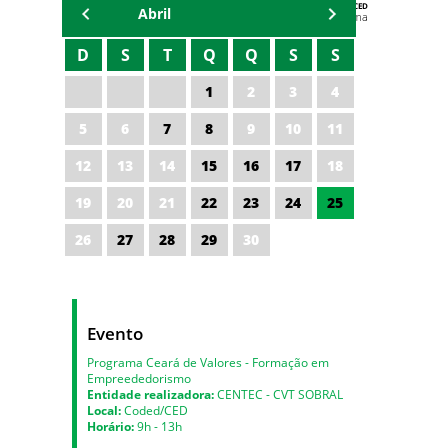
AGENDA DA CODED/CED
Abril
Vagna Lima
D
S
T
Q
Q
S
S
1
2
3
4
5
6
7
8
9
10
11
12
13
14
15
16
17
18
19
20
21
22
23
24
25
26
27
28
29
30
Evento
Programa Ceará de Valores - Formação em
Empreededorismo
Entidade realizadora:
CENTEC - CVT SOBRAL
Local:
Coded/CED
Horário:
9h - 13h