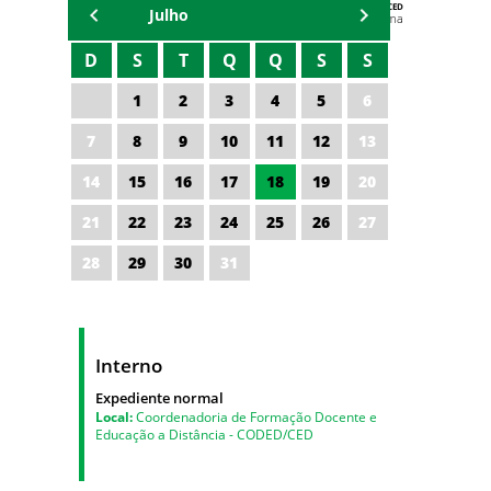
AGENDA DA CODED/CED
Julho
Vagna Lima
D
S
T
Q
Q
S
S
1
2
3
4
5
6
7
8
9
10
11
12
13
14
15
16
17
18
19
20
21
22
23
24
25
26
27
28
29
30
31
Interno
Expediente normal
Local:
Coordenadoria de Formação Docente e
Educação a Distância - CODED/CED