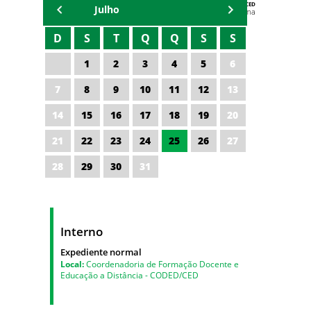
AGENDA DA CODED/CED
Julho
Vagna Lima
D
S
T
Q
Q
S
S
1
2
3
4
5
6
7
8
9
10
11
12
13
14
15
16
17
18
19
20
21
22
23
24
25
26
27
28
29
30
31
Interno
Expediente normal
Local:
Coordenadoria de Formação Docente e
Educação a Distância - CODED/CED