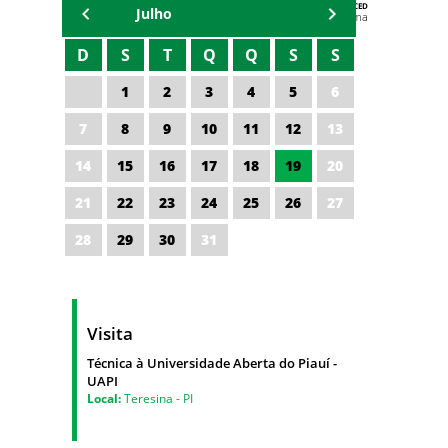
AGENDA DA CODED/CED
Julho
Vagna Lima
D
S
T
Q
Q
S
S
1
2
3
4
5
6
7
8
9
10
11
12
13
14
15
16
17
18
19
20
21
22
23
24
25
26
27
28
29
30
31
Visita
Técnica à Universidade Aberta do Piauí -
UAPI
Local:
Teresina - PI