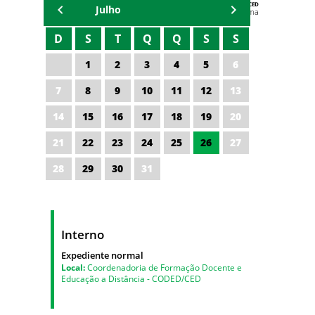
AGENDA DA CODED/CED
Julho
Vagna Lima
D
S
T
Q
Q
S
S
1
2
3
4
5
6
7
8
9
10
11
12
13
14
15
16
17
18
19
20
21
22
23
24
25
26
27
28
29
30
31
Interno
Expediente normal
Local:
Coordenadoria de Formação Docente e
Educação a Distância - CODED/CED