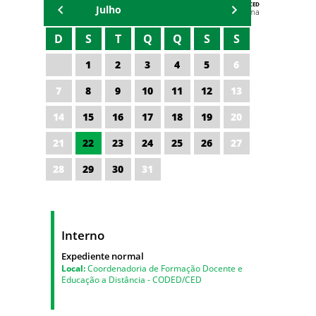
AGENDA DA CODED/CED
Julho
Vagna Lima
D
S
T
Q
Q
S
S
1
2
3
4
5
6
7
8
9
10
11
12
13
14
15
16
17
18
19
20
21
22
23
24
25
26
27
28
29
30
31
Interno
Expediente normal
Local:
Coordenadoria de Formação Docente e
Educação a Distância - CODED/CED