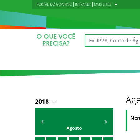
PORTAL DO GOVERNO
INTRANET
MAIS SITES
O QUE VOCÊ
PRECISA?
Age
2018
2019
AGENDA DA CODED/CED
Vagna Lima
Nen
2020
Agosto
2021