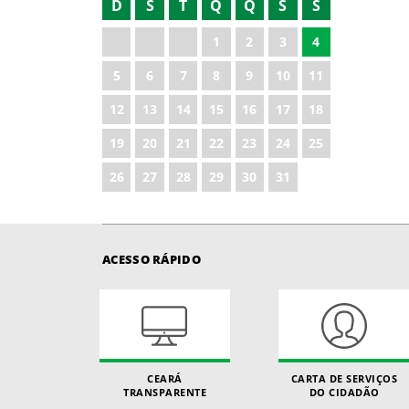
D
S
T
Q
Q
S
S
2022
1
2
3
4
2023
5
6
7
8
9
10
11
2024
12
13
14
15
16
17
18
2025
19
20
21
22
23
24
25
2026
26
27
28
29
30
31
ACESSO RÁPIDO
CEARÁ
CARTA DE SERVIÇOS
TRANSPARENTE
DO CIDADÃO