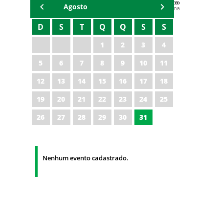
AGENDA DA CODED/CED
Agosto
Vagna Lima
D
S
T
Q
Q
S
S
1
2
3
4
5
6
7
8
9
10
11
12
13
14
15
16
17
18
19
20
21
22
23
24
25
26
27
28
29
30
31
Nenhum evento cadastrado.