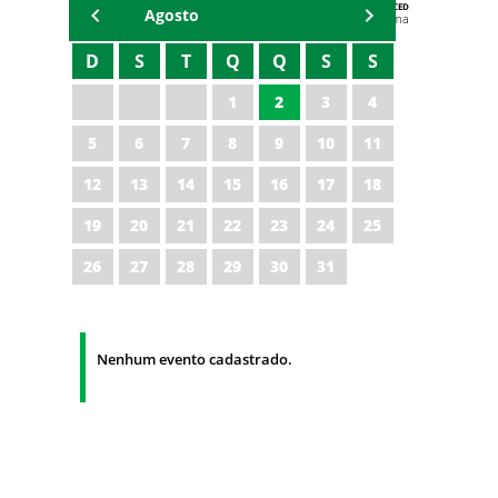
AGENDA DA CODED/CED
Agosto
Vagna Lima
D
S
T
Q
Q
S
S
1
2
3
4
5
6
7
8
9
10
11
12
13
14
15
16
17
18
19
20
21
22
23
24
25
26
27
28
29
30
31
Nenhum evento cadastrado.