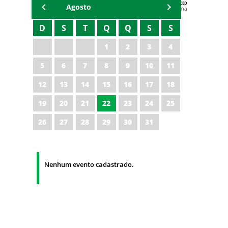
AGENDA DA CODED/CED
Agosto
Vagna Lima
D
S
T
Q
Q
S
S
1
2
3
4
5
6
7
8
9
10
11
12
13
14
15
16
17
18
19
20
21
22
23
24
25
26
27
28
29
30
31
Nenhum evento cadastrado.