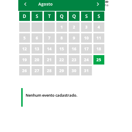
AGENDA DA CODED/CED
Agosto
Vagna Lima
D
S
T
Q
Q
S
S
1
2
3
4
5
6
7
8
9
10
11
12
13
14
15
16
17
18
19
20
21
22
23
24
25
26
27
28
29
30
31
Nenhum evento cadastrado.