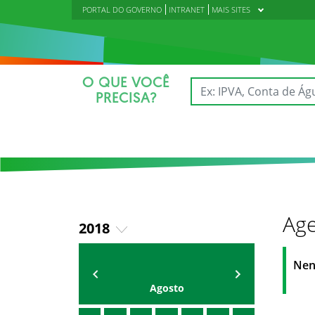
PORTAL DO GOVERNO
INTRANET
MAIS SITES
O QUE VOCÊ
PRECISA?
Age
2018
2019
AGENDA DA CODED/CED
Vagna Lima
Nen
2020
Agosto
2021