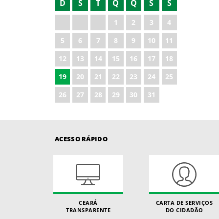
D
S
T
Q
Q
S
S
2022
1
2
3
4
2023
5
6
7
8
9
10
11
2024
12
13
14
15
16
17
18
2025
19
20
21
22
23
24
25
2026
26
27
28
29
30
31
ACESSO RÁPIDO
CEARÁ
CARTA DE SERVIÇOS
TRANSPARENTE
DO CIDADÃO