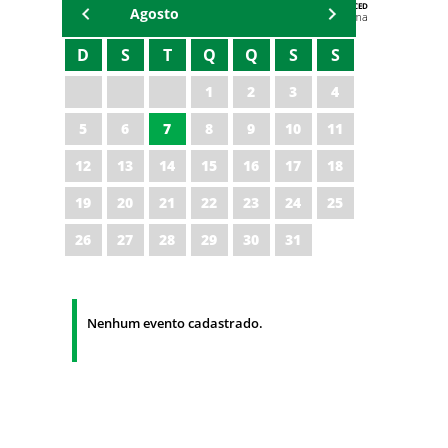
AGENDA DA CODED/CED
Agosto
Vagna Lima
D
S
T
Q
Q
S
S
1
2
3
4
5
6
7
8
9
10
11
12
13
14
15
16
17
18
19
20
21
22
23
24
25
26
27
28
29
30
31
Nenhum evento cadastrado.